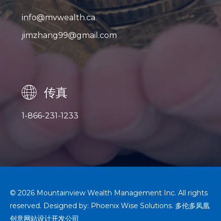
info@mvwealth.ca
jimzhang99@gmail.com
传真
1-866-231-1233
© 2026 Mountainview Wealth Management Inc. All rights
reserved. Designed by:
Phoenix Wise Solutions
.
多伦多凤凰
创意网站设计开发公司