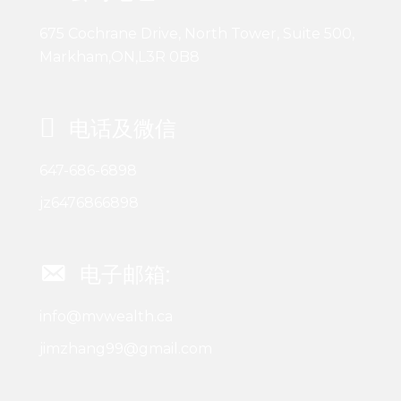
675 Cochrane Drive, North Tower, Suite 500,
Markham,ON,L3R 0B8
电话及微信
647-686-6898
jz6476866898
电子邮箱:
info@mvwealth.ca
jimzhang99@gmail.com