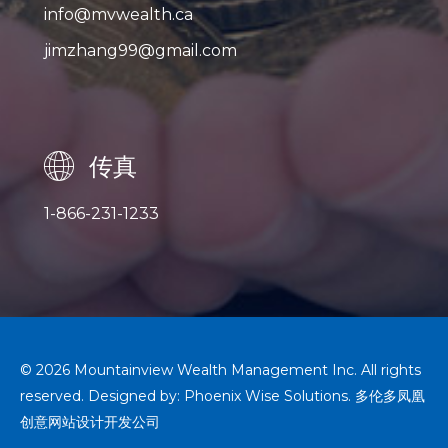
info@mvwealth.ca
jimzhang99@gmail.com
传真
1-866-231-1233
© 2026 Mountainview Wealth Management Inc. All rights
reserved. Designed by:
Phoenix Wise Solutions
.
多伦多凤凰
创意网站设计开发公司