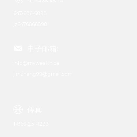
647-686-6898
jz6476866898
电子邮箱:
info@mvwealth.ca
jimzhang99@gmail.com
传真
1-866-231-1233