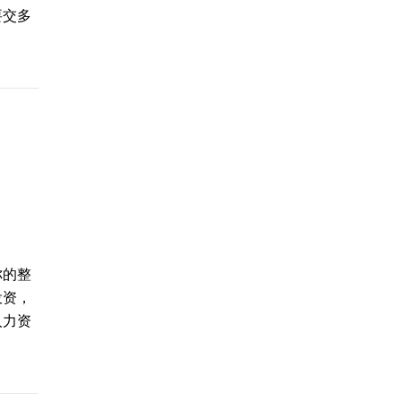
要交多
你的整
投资，
人力资