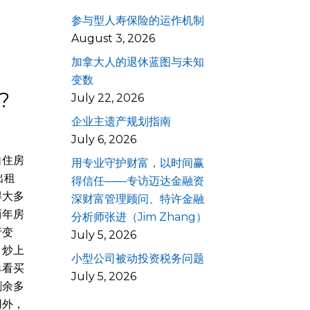
参与型人寿保险的运作机制
August 3, 2026
加拿大人的退休蓝图与未知
变数
?
July 22, 2026
企业主遗产规划指南
July 6, 2026
自住房
用专业守护财富，以时间赢
出租
得信任——专访迈达金融资
得大多
深财富管理顾问、特许金融
两年房
分析师张进（Jim Zhang）
产变
July 5, 2026
，炒上
小型公司被动投资税务问题
单看买
July 5, 2026
剩余多
用外，