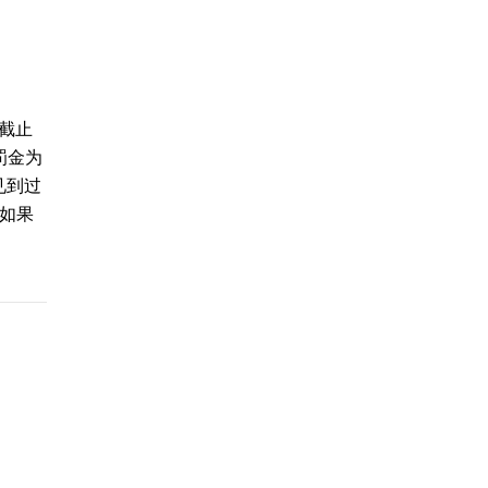
的截止
罚金为
见到过
。如果