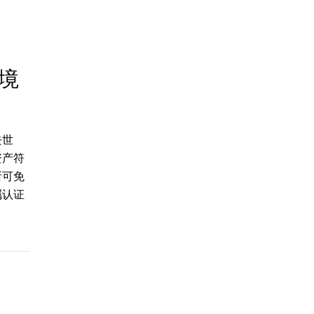
境
去世
资产符
所可免
嘱认证