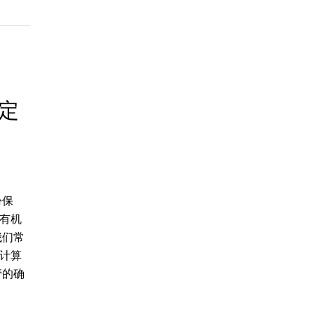
定
份保
，有机
我们常
的计算
管的确