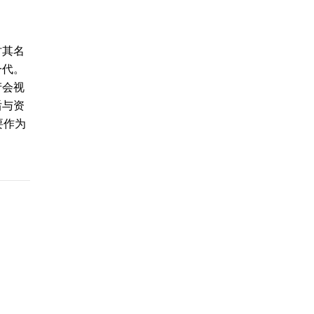
时其名
一代。
产会视
后与资
要作为