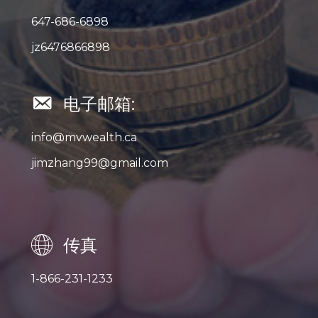
647-686-6898
jz6476866898
电子邮箱:
info@mvwealth.ca
jimzhang99@gmail.com
传真
1-866-231-1233