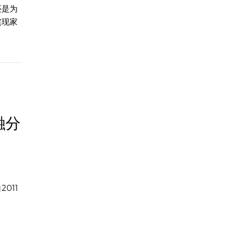
还是为
实现家
融分
011