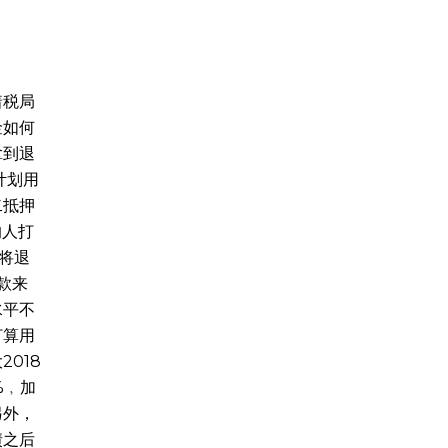
着税局
金如何
拿到退
计划用
二抵押
的人打
将退
款来
水平不
打算用
018
%﹐加
另外，
债之后