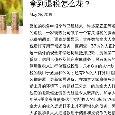
拿到退税怎么花？
May 25, 2019
繁忙的税务申报季节已经结束，许多家庭正等
的退税，一家调查公司做了一个有关退税的资
花费的调查。调查结果显示，大多数加拿大人
税后打算用于偿还债务。据调查，37％的人正
这一额外的现金来偿还房屋抵押贷款，房屋第
贷款，信用卡债务及其它家庭债务；另有16％
算用退税来进行储蓄或投资；只有8％的人计划
税的钱用于旅游和休闲；还有6％的人打算用退
装饰房屋，更新家居设备。在加拿大家庭债务
断上升的环境下，有超过三分之一的加拿大人
他们的退款偿还债务无疑是令人鼓舞的。加拿大2
年第4季度家庭债务佔可支配收入的比率为176
拿大人的收入远远赶不上其不断增长的债务。
大多数加拿大人把退款用于储蓄和投资作为还