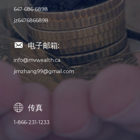
647-686-6898
jz6476866898
电子邮箱:
info@mvwealth.ca
jimzhang99@gmail.com
传真
1-866-231-1233