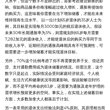
入水平，但这个数字不是静态的，需要考虑通货膨胀的影
响。假如商品服务价格涨幅超过收入增长，通胀将侵蚀你
的购买力。这意味着你需要在当下增加储蓄，才能在未来
维持现有生活水平。 以一位计划65岁退休的35岁人士为
例，其目标是实现每月3000加元的税后退休收入。假设
未来30年长期通胀率为3%，则需规划到65岁每月需要
7,282加元的退休收入，才能使退休后的购买力等同于当
前收入水平。近期经历的通胀高峰期具有不可预测性，可
能需要进一步增加储蓄才能实现退休目标。
另外，70%这个比例考虑了你不再需要抚养子女、偿还房
贷、支付通勤费用或为退休储蓄的情况。但需注意，这个
数字只是起点，实际情况会受到家庭经济状况、个人税
赋、生活方式和健康状况等因素影响。假设能够活到95
岁，而不是平均寿命的83岁，还需要为通胀及老年护理的
需求增长预留更多的空间。事实上，在实现上述储蓄目标
方面，大多数加拿大人都落后于计划。
另一条常用的退休支出经验法则是4%原则。其原理相当简