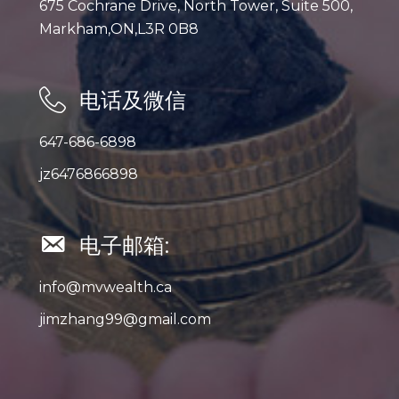
675 Cochrane Drive, North Tower, Suite 500,
Markham,ON,L3R 0B8
电话及微信
647-686-6898
jz6476866898
电子邮箱:
info@mvwealth.ca
jimzhang99@gmail.com