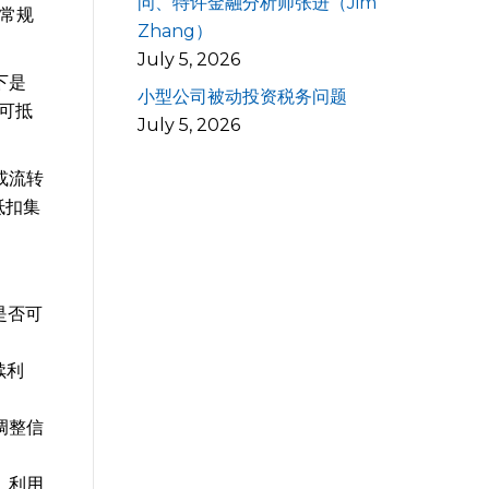
问、特许金融分析师张进（Jim
出常规
Zhang）
July 5, 2026
下是
小型公司被动投资税务问题
%可抵
July 5, 2026
或流转
抵扣集
是否可
续利
调整信
、利用