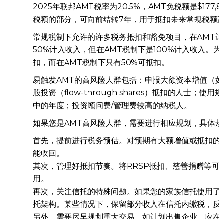
2025年联邦AMT税率为20.5%，AMT免税额是$
税额的部分，可向前结转7年，用于抵扣未来常规税额
常规税制下允许的许多税务抵扣和豁免项目，在AMT
50%计入收入，但在AMT税制下是100%计入收入
扣，而在AMT税制下只有50%可抵扣。
易触发AMT的高风险人群包括：申报大额资本增值（
股投资（flow-through shares）抵扣的人
中的年度；投资顾问费/管理费较高的纳税人。
如果您是AMT高风险人群，需要进行相应规划，具体
首先，提前进行税务预估。对预期有大额增值或抵扣的
能收回。
其次，管理好抵扣节奏。将RRSP抵扣、慈善捐赠等
用。
再次，关注信托的特殊问题。如果您的家族信托使用了
托架构。某些情况下，保留部分收入在信托内缴税，反
另外，需要尽早规划重大交易。如计划出售企业，应在