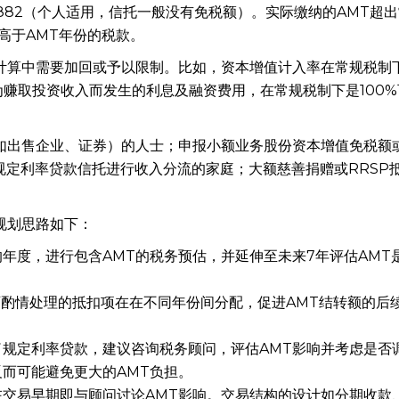
177,882（个人适用，信托一般没有免税额）。实际缴纳的AMT超
高于AMT年份的税款。
计算中需要加回或予以限制。比如，资本增值计入率在常规税制
。为赚取投资收入而发生的利息及融资费用，在常规税制下是100
如出售企业、证券）的人士；申报小额业务股份资本增值免税额
士；使用规定利率贷款信托进行收入分流的家庭；大额慈善捐赠或RRSP
规划思路如下：
年度，进行包含AMT的税务预估，并延伸至未来7年评估AMT
可酌情处理的抵扣项在在不同年份间分配，促进AMT结转额的后
规定利率贷款，建议咨询税务顾问，评估AMT影响并考虑是否
而可能避免更大的AMT负担。
交易早期即与顾问讨论AMT影响。交易结构的设计如分期收款