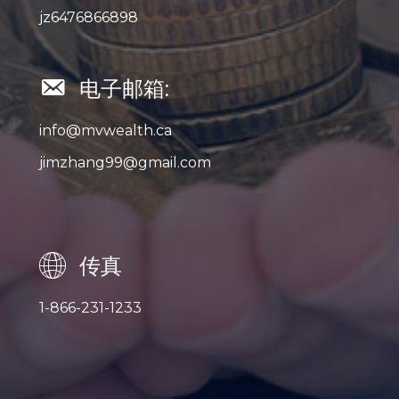
jz6476866898
电子邮箱:
info@mvwealth.ca
jimzhang99@gmail.com
传真
1-866-231-1233