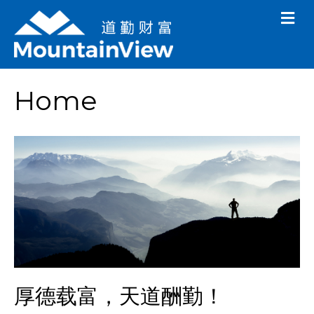
M
e
n
u
Home
厚德载富，天道酬勤！