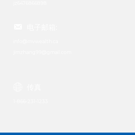
jz6476866898
电子邮箱:
info@mvwealth.ca
jimzhang99@gmail.com
传真
1-866-231-1233