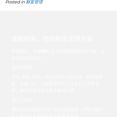
Posted in
财富管理
道勤财富，您的财富管理专家
厚德载富，天道酬勤, 全方位定制财富管理方案，让
你的生活更轻松！
我们的优势:
专业, 专注, 全面。专注于为中小型企业、高净值家
庭、自雇人士、工薪家庭等提供多元化的财富管
理、财富传承及财务税务解决方案。
我们的目标:
通过提供长期持久的一站式卓越服务，与客户建立
长久的合作关系并实现全面整体价值。