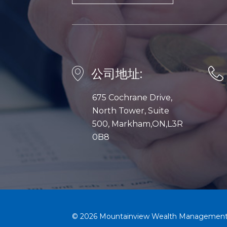
公司地址:
675 Cochrane Drive,
North Tower, Suite
500, Markham,ON,L3R
0B8
© 2026 Mountainview Wealth Management In