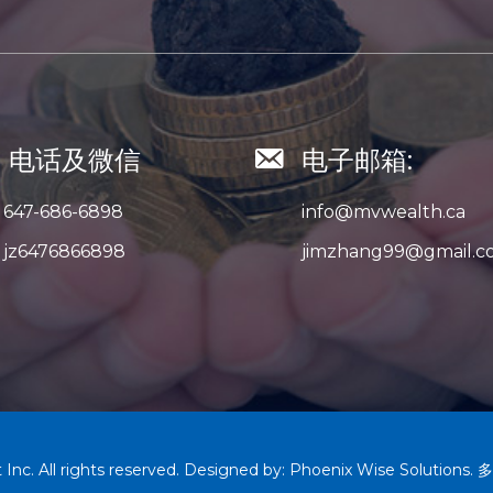
电话及微信
电子邮箱:
647-686-6898
info@mvwealth.ca
jz6476866898
jimzhang99@gmail.c
c. All rights reserved. Designed by:
Phoenix Wise Solutions
.
多