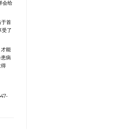
样会给
当于首
享受了
，才能
诊患病
大得
7-