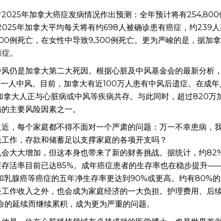
025年加拿大癌症发病情况作出预测：全年预计将有254,800
2025年加拿大平均每天将有约698人被确诊患有癌症，约239
00例死亡，在女性中导致9,300例死亡。更为严峻的是，据加
癌症。
中风仍是加拿大第二大死因。根据心脏及中风基金会的最新分析
就有一人中风。目前，加拿大有近100万人患有中风后遗症。在成年
万加拿大人正与心脏病或中风等疾病共存。与此同时，超过820万
病的主要风险因素之一。
之近，每个家庭都不得不面对一个严肃的问题：万一不幸患病，
法工作，存款和储蓄足以支撑家庭的各项开支吗？
会大大增加，但这本身也带来了新的财务挑战。据统计，约82
存活率目前已达85%。成年癌症患者的生存率也在稳步提升—
和乳腺癌等癌症的五年净生存率更达到90%或更高。约有80%
去工作收入之外，也会成为家庭经济的一大负担。护理费用、后
命的延续而继续累积，成为更为严重的问题。