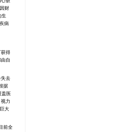
例心脏
因财
的生
疾病
可获得
都由自
会失去
根据
覆盖医
、视力
巨大
目前全