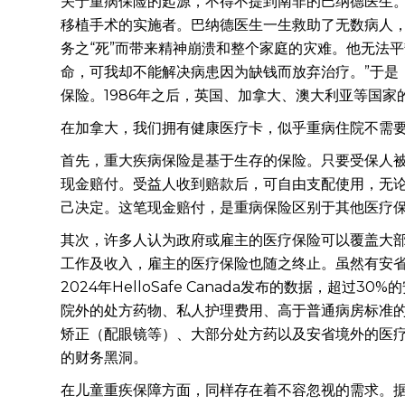
关于重病保险的起源，不得不提到南非的巴纳德医生
移植手术的实施者。巴纳德医生一生救助了无数病人，
务之“死”而带来精神崩溃和整个家庭的灾难。他无法
命，可我却不能解决病患因为缺钱而放弃治疗。”于是
保险。1986年之后，英国、加拿大、澳大利亚等国
在加拿大，我们拥有健康医疗卡，似乎重病住院不需
首先，重大疾病保险是基于生存的保险。只要受保人
现金赔付。受益人收到赔款后，可自由支配使用，无
己决定。这笔现金赔付，是重病保险区别于其他医疗
其次，许多人认为政府或雇主的医疗保险可以覆盖大
工作及收入，雇主的医疗保险也随之终止。虽然有安省
2024年HelloSafe Canada发布的数据，超过
院外的处方药物、私人护理费用、高于普通病房标准
矫正（配眼镜等）、大部分处方药以及安省境外的医疗
的财务黑洞。
在儿童重疾保障方面，同样存在着不容忽视的需求。据