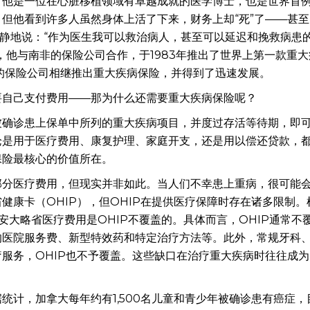
。他是一位在心脏移植领域有卓越成就的医学博士，也是世界首
但他看到许多人虽然身体上活了下来，财务上却“死”了——甚至
平静地说：“作为医生我可以救治病人，甚至可以延迟和挽救病患
，他与南非的保险公司合作，于1983年推出了世界上第一款重大
家的保险公司相继推出重大疾病保险，并得到了迅速发展。
要自己支付费用——那为什么还需要重大疾病保险呢？
被确诊患上保单中所列的重大疾病项目，并度过存活等待期，即
论是用于医疗费用、康复护理、家庭开支，还是用以偿还贷款，
保险最核心的价值所在。
部分医疗费用，但现实并非如此。当人们不幸患上重病，很可能
健康卡（OHIP），但OHIP在提供医疗保障时存在诸多限制。
30%的安大略省医疗费用是OHIP不覆盖的。具体而言，OHIP通常不
的医院服务费、新型特效药和特定治疗方法等。此外，常规牙科
服务，OHIP也不予覆盖。这些缺口在治疗重大疾病时往往成为
统计，加拿大每年约有1,500名儿童和青少年被确诊患有癌症，