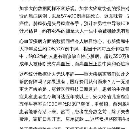
加拿大的数据同样不容乐观。加拿大癌症协会的报告对2
诊的癌症病例，以及87,400例癌症死亡。这意味着，
癌症。肺癌仍是头号癌症杀手，预计在男性中导致10,1
计局估算，约有45%的加拿大人一生中会被确诊患有
心血管疾病方面的数据同样令人触目惊心。心脏病和
大每年发生约108,707例中风，相当于约每五分钟
中，约8.2%的人患有确诊缺血性心脏病。超过350
成年人被诊断患有高血压，而高血压正是中风和心脏
这些统计数据让人无法平静——重大疾病离我们如此
够的保障吗？如果没有，医疗费用从何而来？万一无
更为严峻的是，尽管医疗科技日新月异，患者的生存机
症儿童患者生存期可达五年或以上，安大略省儿童癌症
五年生存率自1990年代以来已翻倍，甲状腺、前列腺
患者能够存活下来。然而，患者在身故之前，除了失
费用、家庭日常开支、房屋贷款……这些负担将随着生