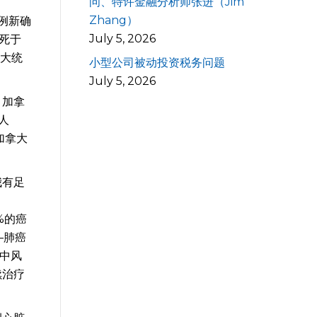
问、特许金融分析师张进（Jim
Zhang）
例新确
July 5, 2026
人死于
拿大统
小型公司被动投资税务问题
July 5, 2026
，加拿
人
加拿大
我有足
%的癌
—肺癌
的中风
续治疗