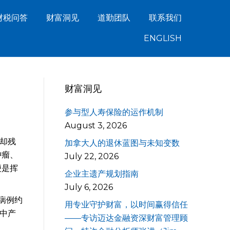
财税问答
财富洞见
道勤团队
联系我们
ENGLISH
财富洞见
参与型人寿保险的运作机制
August 3, 2026
却残
加拿大人的退休蓝图与未知变数
肿瘤、
July 22, 2026
便是挥
企业主遗产规划指南
July 6, 2026
病例约
用专业守护财富，以时间赢得信任
—中产
——专访迈达金融资深财富管理顾